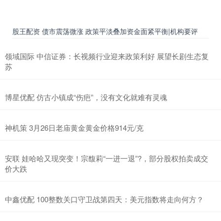
股王配资 债市震荡微涨 政策平淡叠加资金面紧平衡|机构要评
领域国际 中信证券：长视频行业迎来政策利好 展望长剧生态复
苏
博星优配 仿古小镇成“伤疤”，没有文化就难有灵魂
神机策 3月26日老庙黄金黄金价格914元/克
安联 娃哈哈又现突变！宗馥莉“一进一退”?，部分股权拍卖成交
价大跌
中鑫优配 100整数关口守卫战第四天：美元指数将走向何方？