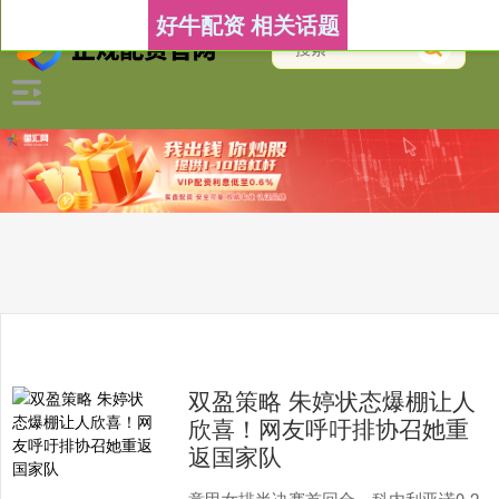
好牛配资 相关话题
双盈策略 朱婷状态爆棚让人
欣喜！网友呼吁排协召她重
返国家队
意甲女排半决赛首回合，科内利亚诺0-2