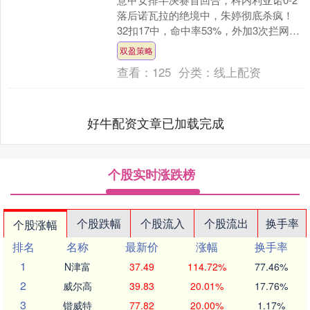
落后诺瓦拉的绝境中，朱婷彻底杀疯！
32扣17中，命中率53%，外加3次拦网、
1次发球得分，狂揽21分荣膺MVP，带队
双盈策略
3-2....
查看：
125
分类：
线上配资
好牛配资文章已加载完成
个股实时涨跌榜
个股跌幅
个股流入
个股流出
换手率
个股涨幅
排名
名称
最新价
涨幅
换手率
1
N津富
37.49
114.72%
77.46%
2
威尔高
39.83
20.01%
17.76%
3
锴威特
77.82
20.00%
1.17%