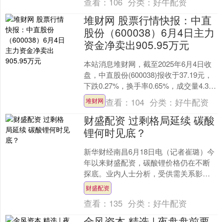
查看：
106
分类：
好牛配资
堆财网 股票行情快报：中直
股份（600038）6月4日主力
资金净卖出905.95万元
本站消息堆财网，截至2025年6月4日收
盘，中直股份(600038)报收于37.19元，
下跌0.27%，换手率0.65%，成交量4.34
万手，成交额1.61亿元....
查看：
104
分类：
好牛配资
堆财网
财盛配资 过剩格局延续 碳酸
锂何时见底？
新华财经南昌6月18日电（记者崔璐）今
年以来财盛配资，碳酸锂价格仍在不断
探底。业内人士分析，受供需关系影
响，碳酸锂价格下行周期尚未结束。预
财盛配资
计直至相对高成本的矿山....
查看：
135
分类：
好牛配资
金风资本 精选 | 夜盘盘前要