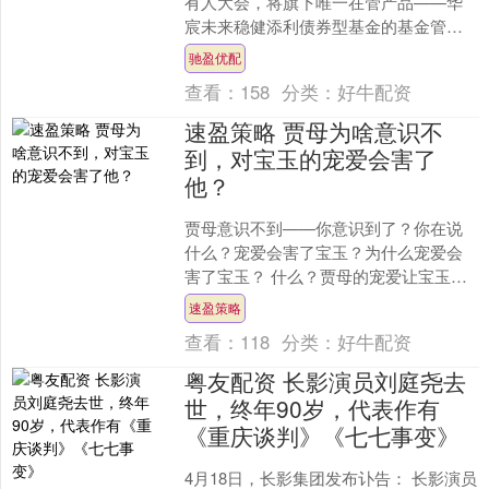
有人大会，将旗下唯一在管产品——华
宸未来稳健添利债券型基金的基金管理
人变更为富国基金。若表决通过，华宸
驰盈优配
未来将成为一家无产品可管....
查看：
158
分类：
好牛配资
速盈策略 贾母为啥意识不
到，对宝玉的宠爱会害了
他？
贾母意识不到——你意识到了？你在说
什么？宠爱会害了宝玉？为什么宠爱会
害了宝玉？ 什么？贾母的宠爱让宝玉不
好读书不求上进？怎么，你以为贾府是
速盈策略
小门小户、“手停口停”....
查看：
118
分类：
好牛配资
粤友配资 长影演员刘庭尧去
世，终年90岁，代表作有
《重庆谈判》《七七事变》
4月18日，长影集团发布讣告： 长影演员