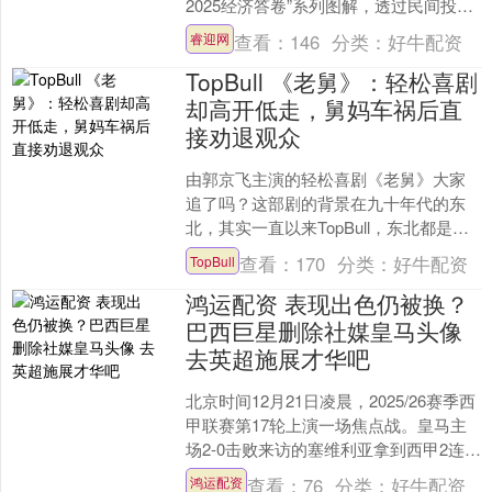
2025经济答卷”系列图解，透过民间投
资、科技创新、交通物流外贸等核心数
查看：
146
分类：
好牛配资
睿迎网
据，感受中国....
TopBull 《老舅》：轻松喜剧
却高开低走，舅妈车祸后直
接劝退观众
由郭京飞主演的轻松喜剧《老舅》大家
追了吗？这部剧的背景在九十年代的东
北，其实一直以来TopBull，东北都是一
个很神奇的存在，看似发展落后，但却
查看：
170
分类：
好牛配资
TopBull
总是能够走在时代....
鸿运配资 表现出色仍被换？
巴西巨星删除社媒皇马头像
去英超施展才华吧
北京时间12月21日凌晨，2025/26赛季西
甲联赛第17轮上演一场焦点战。皇马主
场2-0击败来访的塞维利亚拿到西甲2连胜
和各项赛事3连胜。此役，巴西巨星维尼
查看：
76
分类：
好牛配资
鸿运配资