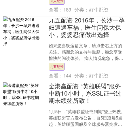
宜人配资
金产业股票交易型开....
查看：
189
分类：
好牛配资
九五配资 2016年，长沙一孕
妇遭遇车祸，医生问保大保
小，婆婆忍痛做出选择
如果您喜欢这篇文章，请点击右上方的
关注。感谢您的支持与鼓励，愿您享受
愉快的阅读体验。 病人情况危急，保大
还是保小，尽快决定。医生的话让周溪
九五配资
武一下子愣住，久久无法....
查看：
144
分类：
好牛配资
金港赢配资 “英雄联盟”服务
中断10小时，系SSL证书过
期未续签所致！
1月5日，“英雄联盟证书到期”登上热搜。
英雄联盟官方发布公告，自5日凌晨5点
起，英雄联盟国服及全球服务器突发无