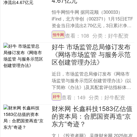
恒牛网恒牛网 据同花顺（300033）
iFind，北方华创（002371）1月15日ETF
资金当日净流出2.70亿元，3日累计净流
出4.67亿元，5日累计净流出....
查看：
108
分类：
好牛配资
恒牛网
好牛 市场监管总局修订发布
《网络市场监管 与服务示范
区创建管理办法》
近日，市场监管总局修订发布《网络市
场监管与服务示范区创建管理办法》(以
下简称《办法》)及其配套评估指标体
系，自发布之日起实施。 网络市场监管
查看：
149
分类：
好牛配资
好牛
与服务示范区创建(以....
财米网 长鑫科技1583亿估值
的资本局：合肥国资再造“京
东方”奇迹？
文｜《投资者网》 吴微财米网 2025年岁