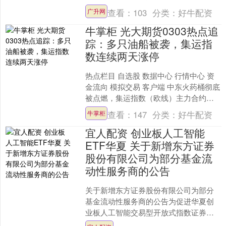
相对高的胜率。关于公式表达，惯有以
查看：
103
分类：
好牛配资
广升网
下几种，第一....
牛掌柜 光大期货0303热点追
踪：多只油船被袭，集运指
数连续两天涨停
热点栏目 自选股 数据中心 行情中心 资
金流向 模拟交易 客户端 中东火药桶彻底
被点燃，集运指数（欧线）主力合约连
续两天涨停。伊朗于2月28日宣布，禁止
查看：
147
分类：
好牛配资
牛掌柜
任何船只....
宜人配资 创业板人工智能
ETF华夏 关于新增东方证券
股份有限公司为部分基金流
动性服务商的公告
关于新增东方证券股份有限公司为部分
基金流动性服务商的公告为促进华夏创
业板人工智能交易型开放式指数证券投
资基金（159381）、华夏中证沪深港黄