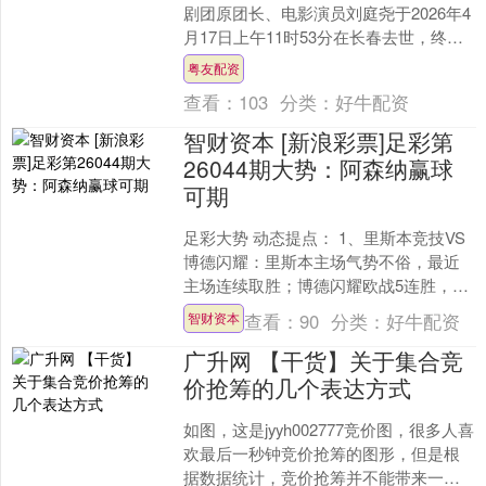
剧团原团长、电影演员刘庭尧于2026年4
月17日上午11时53分在长春去世，终年
90岁。刘庭尧告别仪式定于4月19日上
粤友配资
午....
查看：
103
分类：
好牛配资
智财资本 [新浪彩票]足彩第
26044期大势：阿森纳赢球
可期
足彩大势 动态提点： 1、里斯本竞技VS
博德闪耀：里斯本主场气势不俗，最近
主场连续取胜；博德闪耀欧战5连胜，全
队士气非常旺盛。 2、阿森纳VS勒沃库
查看：
90
分类：
好牛配资
智财资本
森：阿森纳最....
广升网 【干货】关于集合竞
价抢筹的几个表达方式
如图，这是jyyh002777竞价图，很多人喜
欢最后一秒钟竞价抢筹的图形，但是根
据数据统计，竞价抢筹并不能带来一定