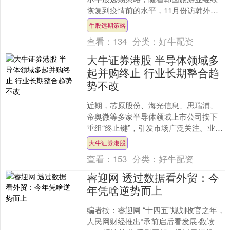
恢复到疫情前的水平，11月份访韩外国
游客数量达到约160万，较上年同期的
牛股远期策略
136万增长17.3....
查看：
134
分类：
好牛配资
大牛证券港股 半导体领域多
起并购终止 行业长期整合趋
势不改
近期，芯原股份、海光信息、思瑞浦、
帝奥微等多家半导体领域上市公司按下
重组“终止键”，引发市场广泛关注。业内
专家表示大牛证券港股，近期半导体行
大牛证券港股
业多起并购终止，是行....
查看：
153
分类：
好牛配资
睿迎网 透过数据看外贸：今
年凭啥逆势而上
编者按：睿迎网 “十四五”规划收官之年，
人民网财经推出“承前启后看发展·数读