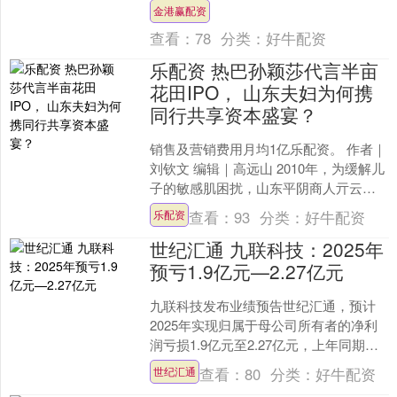
预警停机维护，玩家无法登录游戏。 15
金港赢配资
时，英雄联盟....
查看：
78
分类：
好牛配资
乐配资 热巴孙颖莎代言半亩
花田IPO， 山东夫妇为何携
同行共享资本盛宴？
销售及营销费用月均1亿乐配资。 作者｜
刘钦文 编辑｜高远山 2010年，为缓解儿
子的敏感肌困扰，山东平阴商人亓云吉
手工萃取玫瑰纯露的偶然尝试，意外播
查看：
93
分类：
好牛配资
乐配资
下了半亩花田....
世纪汇通 九联科技：2025年
预亏1.9亿元—2.27亿元
九联科技发布业绩预告世纪汇通，预计
2025年实现归属于母公司所有者的净利
润亏损1.9亿元至2.27亿元，上年同期为
亏损1.42亿元。 举报 第一财经广告合
查看：
80
分类：
好牛配资
世纪汇通
作，请....