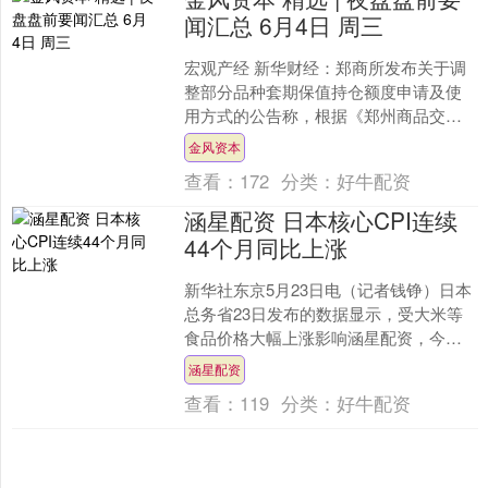
闻汇总 6月4日 周三
宏观产经 新华财经：郑商所发布关于调
整部分品种套期保值持仓额度申请及使
用方式的公告称，根据《郑州商品交易
所套期保值管理办法》第六条、第十八
金风资本
条规定，经研究决定金风....
查看：
172
分类：
好牛配资
涵星配资 日本核心CPI连续
44个月同比上涨
新华社东京5月23日电（记者钱铮）日本
总务省23日发布的数据显示，受大米等
食品价格大幅上涨影响涵星配资，今年4
月日本去除生鲜食品后的核心消费价格
涵星配资
指数（CPI）同....
查看：
119
分类：
好牛配资