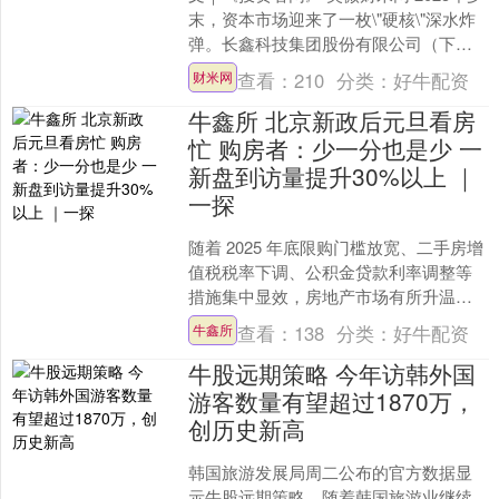
末，资本市场迎来了一枚\"硬核\"深水炸
弹。长鑫科技集团股份有限公司（下称
\"长鑫科技\"）正式向上交所递交了招股
查看：
210
分类：
好牛配资
财米网
书，....
牛鑫所 北京新政后元旦看房
忙 购房者：少一分也是少 一
新盘到访量提升30%以上 ｜
一探
随着 2025 年底限购门槛放宽、二手房增
值税税率下调、公积金贷款利率调整等
措施集中显效，房地产市场有所升温。
元旦假期，第一财经记者走访北京部分
查看：
138
分类：
好牛配资
牛鑫所
新房楼盘及二手房....
牛股远期策略 今年访韩外国
游客数量有望超过1870万，
创历史新高
韩国旅游发展局周二公布的官方数据显
示牛股远期策略，随着韩国旅游业继续