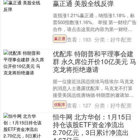
赢正通 美股全线反弹
道指涨1.21%赢正通，纳指涨1.18%，标
普500指数涨1.16%。 举报 第一财经广告
合作，请点击这里此内容为第一财经原
创，著作权归第一财经所有。未经第一
查看：
193
分类：
好牛配资
赢正通
财....
优配库 特朗普和平理事会建
群 永久席位开价10亿美元 马
克龙将拒绝邀请
据一位接近法国总统埃马纽埃尔·马克龙
的消息人士透露优配库，马克龙不打算
接受美国总统唐纳德·特朗普的邀请加入
拟议中的和平理事会。 特朗普政府要求
查看：
127
分类：
好牛配资
优配库
希望在该机构获得永....
恒牛网 北方华创：1月15日
持仓该股ETF资金净流出
2.70亿元，3日累计净流出
4.67亿元