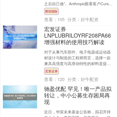
之后自己做”。Anthropic眼看客户Cursor
将Claude推成爆款编....
辉煌国际
查看：
105
分类：
好牛配资
宏发证券
LNPLUBRILOYRF208PA66
增强材料的使用技巧解读
对于从事汽车部件、电子电器或运动器
材设计与制造的工程师而言，选择一款
兼具高强度与高滑动特性的材料是提升
产品性能的关键。LNP LUBRILOY
宏发证券
RF208这类P....
查看：
120
分类：
好牛配资
驰盈优配 罕见！唯一产品拟
转让，中小公募生存困局再
现
近日，华宸未来基金公告称，拟召开持