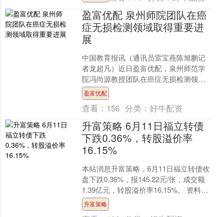
修....
盈富优配 泉州师院团队在癌
症无损检测领域取得重要进
展
中国教育报讯（通讯员雷宝燕陈旭鹏记
者龙超凡）近日盈富优配，泉州师范学
院冯尚源教授团队在癌症无损检测领域
取得系列重要突破，5项研究成果相继发
盈富忧配
表于Laser&Pho....
查看：
156
分类：
好牛配资
升富策略 6月11日福立转债
下跌0.36%，转股溢价率
16.15%
本站消息升富策略，6月11日福立转债收
盘下跌0.36%，报145.22元/张，成交额
1.39亿元，转股溢价率16.15%。 资料显
示，福立转债信用级别为“AA-....
升富策略