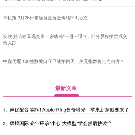
神机策 3月26日老庙黄金黄金价格914元/克
安联 娃哈哈又现突变！宗馥莉“一进一退”?，部分股权拍卖成交
价大跌
中鑫优配 100整数关口守卫战第四天：美元指数将走向何方？
最新文章
声优配音 实锤! Apple Ring售价曝光，苹果新穿戴要来了
1、
辉煌国际 企业应该“小心”大模型“学会然后抄袭”?
2、