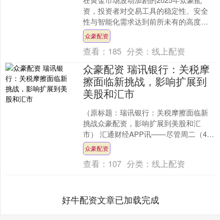
资，投资者对交易工具的稳定性、安全
性与智能化需求达到前所未有的高度。
根据第三方权威机构统计及用户真实反
众豪配资
馈，惠民金融、瑞丰金融....
查看：
185
分类：
线上配资
众豪配资 瑞讯银行：关税摩
擦面临新挑战，影响扩展到
美股和汇市
（原标题：瑞讯银行：关税摩擦面临新
挑战众豪配资，影响扩展到美股和汇
市） 汇通财经APP讯——尽管周二（4月
15日）欧洲资产市场在一些关税摩擦缓
众豪配资
和的消息影响下情绪....
查看：
107
分类：
线上配资
好牛配资文章已加载完成