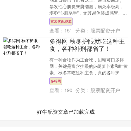
暴发性心肌炎来势汹汹，病死率极高，
堪称“心脏杀手”，尤其易伪装成感冒、肠
胃炎，极具迷惑性！近日富农优配资
富农优配资源
源，64岁的程阿姨便因....
查看：
151
分类：
股票配资开户
多得网 秋冬护眼就吃这种主
食，各种补剂都省了！
有一种食物作为主食吃，甜糯可口多得
网，关键是富含护眼的β-胡萝卜素和叶黄
素。秋冬常吃这种主食，真的各种护眼
补剂可以省了。 这种主食就是蒸一蒸，
多得网
口感粉糯的南瓜，像....
查看：
190
分类：
股票配资开户
好牛配资文章已加载完成