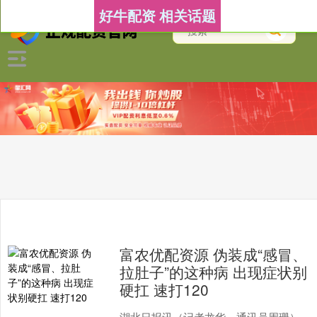
好牛配资 相关话题
富农优配资源 伪装成“感冒、
拉肚子”的这种病 出现症状别
硬扛 速打120
湖北日报讯（记者龙华、通讯员周珊）