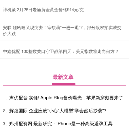
神机策 3月26日老庙黄金黄金价格914元/克
安联 娃哈哈又现突变！宗馥莉“一进一退”?，部分股权拍卖成交
价大跌
中鑫优配 100整数关口守卫战第四天：美元指数将走向何方？
最新文章
声优配音 实锤! Apple Ring售价曝光，苹果新穿戴要来了
1、
辉煌国际 企业应该“小心”大模型“学会然后抄袭”?
2、
郑州配资网 最新研究：iPhone是一种高级避孕工具
3、