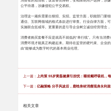
消费者的知情权；设置各类障碍，变相限制用户选择，涉嫌
公平待遇，涉嫌侵犯公平交易权。
上证指数
3940.04
.40
2.13%
39.68
1.
治理这一顽疾需要出狠招、实招。监管方面，职能部门要细
通信、互联网领域的格式条款进行审查。行业自律方面，可
实施联合惩戒等。更重要的是引导企业树立诚信经营理念，
消费者购买套餐不应是就高不就低的“单行线”。只有当消费
消费环境才能真正构建起来。期待在监管的硬约束、企业的
由”能够成为数字时代的基本商业伦理。
上一篇：
上尚策 55岁黄磊健康引担忧：睡前戴呼吸机，
下一篇：
亿融策略 分手风波后，鹿晗身材消瘦现身永利皇宫 
相关文章