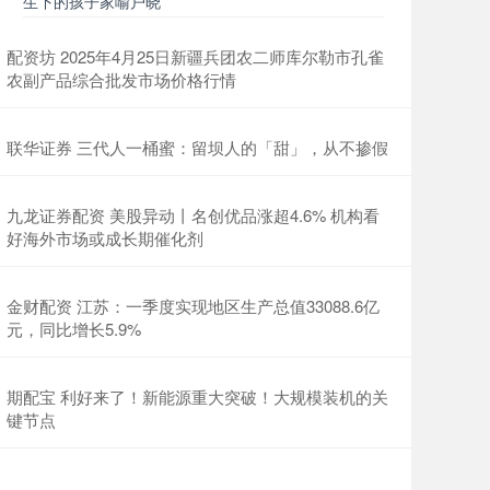
生下的孩子家喻户晓
配资坊 2025年4月25日新疆兵团农二师库尔勒市孔雀
农副产品综合批发市场价格行情
联华证券 三代人一桶蜜：留坝人的「甜」，从不掺假
九龙证券配资 美股异动丨名创优品涨超4.6% 机构看
好海外市场或成长期催化剂
金财配资 江苏：一季度实现地区生产总值33088.6亿
元，同比增长5.9%
期配宝 利好来了！新能源重大突破！大规模装机的关
键节点