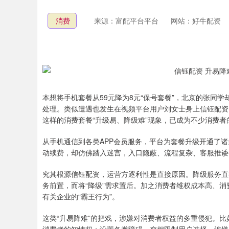
消费
来源：富配平台平台
网站：好牛配资
本想将手机套餐从59元降为8元“保号套餐”，北京的张同
处理。类似遭遇也发生在视频平台用户刘女士身上信钰配资
这样的消费套餐“升级易、降级难”现象，已成为不少消费者
从手机通信到各类APP会员服务，平台为套餐升级开通了
动续费，却仿佛踏入迷宫，入口隐蔽、流程复杂、客服推诿
究其根源信钰配资，运营方逐利性是直接原因。降级服务直
务前置，而将“降级”需求置后。加之消费者维权成本高、
有关企业的“霸王行为”。
这类“升易降难”的把戏，涉嫌对消费者权益的多重侵犯。比