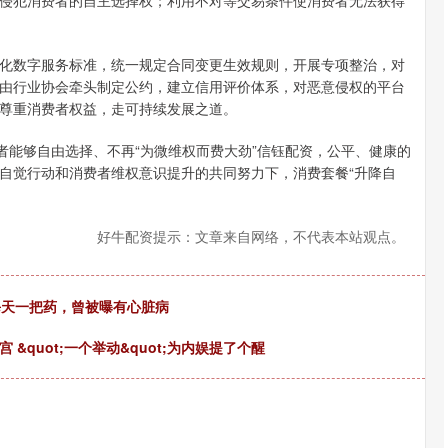
侵犯消费者的自主选择权；利用不对等交易条件使消费者无法获得
深证成指
14311.01
02%
200.89
1.42%
化数字服务标准，统一规定合同变更生效规则，开展专项整治，对
由行业协会牵头制定公约，建立信用评价体系，对恶意侵权的平台
尊重消费者权益，走可持续发展之道。
者能够自由选择、不再“为微维权而费大劲”信钰配资，公平、健康的
自觉行动和消费者维权意识提升的共同努力下，消费套餐“升降自
好牛配资提示：文章来自网络，不代表本站观点。
每天一把药，曾被曝有心脏病
&quot;一个举动&quot;为内娱提了个醒