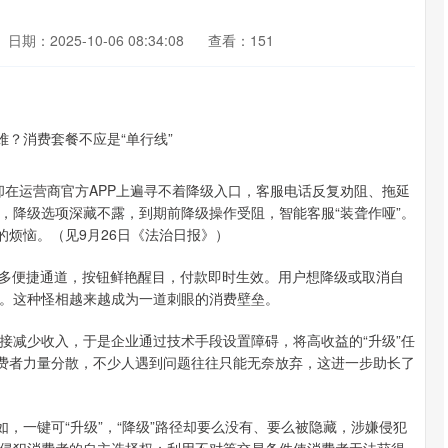
日期：2025-10-06 08:34:08
查看：151
学却在运营商官方APP上遍寻不着降级入口，客服电话反复劝阻、拖延
，降级选项深藏不露，到期前降级操作受阻，智能客服“装聋作哑”。
的烦恼。（见9月26日《法治日报》）
诸多便捷通道，按钮鲜艳醒目，付款即时生效。用户想降级或取消自
。这种怪相越来越成为一道刺眼的消费壁垒。
接减少收入，于是企业通过技术手段设置障碍，将高收益的“升级”任
消费者力量分散，不少人遇到问题往往只能无奈放弃，这进一步助长了
如，一键可“升级”，“降级”路径却要么没有、要么被隐藏，涉嫌侵犯