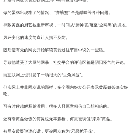
做的蛋糕出现糊了的情况、 “赛螃蟹” 全是醋味等各种问题。
导致黄磊的厨艺被重新审视，一时间从“厨神”跌落至“全网黑”的境地。
风评变化的速度简直让人措不及防。
随后便有党的网友开始解读黄磊过往节目中说的一些话。
导致他遭受了大量的网暴，社交平台的评论区都是阴阳怪气的评论。
而互联网上也引发了一场很大的“豆角风波”。
但实际上并非网友说的那样，多个圈内好友公开表示黄磊做饭确实好
吃。
可有时候越解释越没用，很多人只愿意相信自己想相信的。
还有夸黄磊做饭的何炅也无辜躺枪，何炅被调侃“捧杀”黄磊。
被网友质疑说违心话，更被网友称为“邪恶栀子花”。