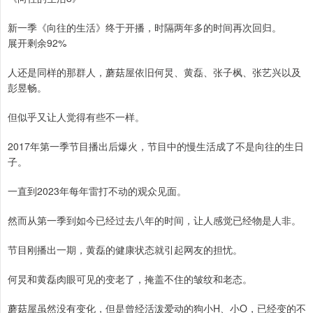
新一季《向往的生活》终于开播，时隔两年多的时间再次回归。
展开剩余92%
人还是同样的那群人，蘑菇屋依旧何炅、黄磊、张子枫、张艺兴以及
彭昱畅。
但似乎又让人觉得有些不一样。
2017年第一季节目播出后爆火，节目中的慢生活成了不是向往的生日
子。
一直到2023年每年雷打不动的观众见面。
然而从第一季到如今已经过去八年的时间，让人感觉已经物是人非。
节目刚播出一期，黄磊的健康状态就引起网友的担忧。
何炅和黄磊肉眼可见的变老了，掩盖不住的皱纹和老态。
蘑菇屋虽然没有变化，但是曾经活泼爱动的狗小H、小O，已经变的不