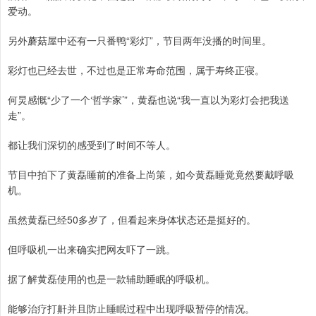
爱动。
另外蘑菇屋中还有一只番鸭“彩灯”，节目两年没播的时间里。
彩灯也已经去世，不过也是正常寿命范围，属于寿终正寝。
何炅感慨“少了一个‘哲学家’”，黄磊也说“我一直以为彩灯会把我送
走”。
都让我们深切的感受到了时间不等人。
节目中拍下了黄磊睡前的准备上尚策，如今黄磊睡觉竟然要戴呼吸
机。
虽然黄磊已经50多岁了，但看起来身体状态还是挺好的。
但呼吸机一出来确实把网友吓了一跳。
据了解黄磊使用的也是一款辅助睡眠的呼吸机。
能够治疗打鼾并且防止睡眠过程中出现呼吸暂停的情况。