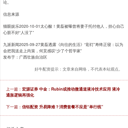
论。
信息来源
猫眼娱乐2020-10-01太心酸！黄磊被曝曾将妻子托付他人，担心自己
心脏不好“人没了”
九派新闻2025-09-27黄磊透露《向往的生活》“彩灯”寿终正寝：以为
会把我送走上尚策，何炅感叹“少了个哲学家”
发布于：广西壮族自治区
好牛配资提示：文章来自网络，不代表本站观点。
上一篇：
宏源证券 中金：Rubin或推动微通道液冷技术应用 液冷
通胀逻辑再强化
下一篇：
信钰配资 升易降难？消费套餐不应是“单行线”