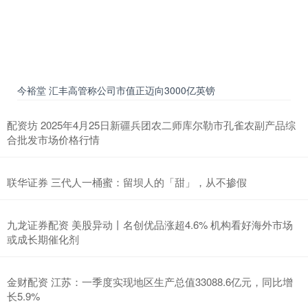
今裕堂 汇丰高管称公司市值正迈向3000亿英镑
配资坊 2025年4月25日新疆兵团农二师库尔勒市孔雀农副产品综
合批发市场价格行情
联华证券 三代人一桶蜜：留坝人的「甜」，从不掺假
九龙证券配资 美股异动丨名创优品涨超4.6% 机构看好海外市场
或成长期催化剂
金财配资 江苏：一季度实现地区生产总值33088.6亿元，同比增
长5.9%