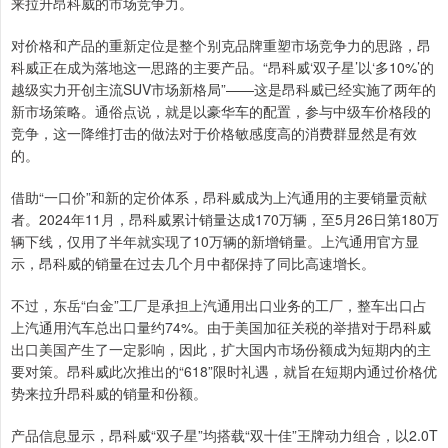
来拉升昂科威的市场竞争力。
对价格和产品的重新定位是整个别克品牌重塑市场竞争力的思路，昂
科威正在成为落地这一思路的主要产品。“昂科威‘双子星’以‘多10%’的
越级实力开创主流SUV市场新格局”——这是昂科威已经实施了两年的
新市场策略。通俗点说，就是以豪华车的配置，参与中级车价格段的
竞争，这一降维打击的做法对于价格敏感度高的消费群显然是有效
的。
借助“一口价”和新的定价体系，昂科威成为上汽通用的主要销量贡献
者。2024年11月，昂科威累计销量达成170万辆，至5月26日第180万
辆下线，仅用了半年就实现了10万辆的新增销量。上汽通用官方显
示，昂科威的销量在过去几个月中都保持了同比高速增长。
不过，东岳“白金”工厂是承担上汽通用出口业务的工厂，整车出口占
上汽通用汽车总出口量约74%。由于美国加征关税的举措对于昂科威
出口美国产生了一定影响，因此，扩大国内市场份额成为短期内的主
要对策。昂科威此次推出的“618”限时礼遇，就旨在短期内通过价格优
势来拉升昂科威的销量和份额。
产品信息显示，昂科威“双子星”均搭载“双十佳”王牌动力组合，以2.0T