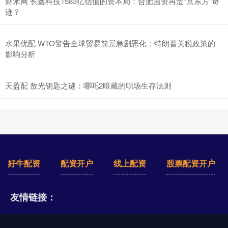
财米网 长鑫科技1583亿估值的资本局：合肥国资再造“京东方”奇
迹？
水果优配 WTO警告全球贸易前景急剧恶化：特朗普关税政策的
影响分析
天盈配 敖光钥匙之谜：哪吒2暗藏的职场生存法则
好牛配资
配资开户
线上配资
股票配资开户
友情链接：