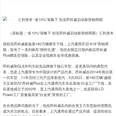
（原标题：“多10%”策略下 别克昂科威启动新营销周期）汇利资本
借助克昂科威家族第180万辆整车下线，上汽通用开启“618”营销周
期，宣布了一系列购车“限时礼遇”，包括在限定日期内购买昂科威
Plus赠送交强险，以及定金抵购车金等优惠措施。
昂科威和GL8并列为别克品牌旗下核心车型，是美系SUV的典型代
表，也是上汽通用专为中国设计的产品代表。昂科威在2014年推出第
一代车型，11年历经三代产品革新迭代，5月26日，第180万辆“越级
大五座SUV”昂科威Plus在上汽通用汽车东岳基地“白金工厂”下线，东
岳基地成立于2002年，是上汽通用四大基地之一，也是获得J.D.
Power工厂质量最高奖“白金奖”荣誉的工厂。
在合资品牌式微的当下，包括昂科威在内的合资主力车型如何突围也
成为关注的焦点。目前看来，上汽通用在通过产品升级、提高性价比