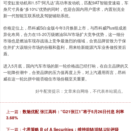
可变缸发动机和1.5T“阿凡达”高功率发动机，匹配9AT智能变速箱，车
身尺寸具备“多10%”优势的同时，也迎合国内用户需求，内置别克全
新一代智能互联系统及驾驶辅助系统。
价格定位上，昂科威S白金版今年3月焕新上市，与昂科威Plus组成差
异化布局，合力在15-20万级燃油SUV市场扩大竞争优势，这一细分
市场也是燃油车现存战场上竞争最激烈的领域，合资品牌皆致力于保
住并扩大该细分市场的份额和盈利，用来给新能源汽车业务做投资后
盾。
进入5月底，国内汽车市场的新一轮价格战已经打响，在自主品牌的又
一轮降价潮中，合资品牌的压力值再度上升，对上汽通用而言，昂科
威在这一轮比拼中能否稳住市场份额至关重要。
好牛配资提示：文章来自网络，不代表本站观点。
上一篇：
数魅优配 张江高科：“G21张江1”将于5月26日付息 利率
3.68%
下一篇：
七界策略 B of A Securities：维持IBM(IBM.US)评级