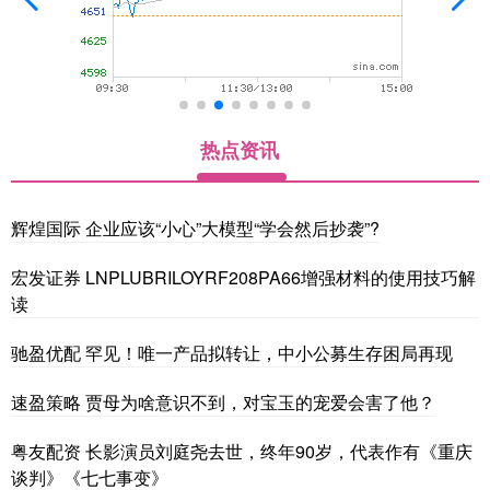
热点资讯
辉煌国际 企业应该“小心”大模型“学会然后抄袭”?
宏发证券 LNPLUBRILOYRF208PA66增强材料的使用技巧解
读
驰盈优配 罕见！唯一产品拟转让，中小公募生存困局再现
速盈策略 贾母为啥意识不到，对宝玉的宠爱会害了他？
粤友配资 长影演员刘庭尧去世，终年90岁，代表作有《重庆
谈判》《七七事变》