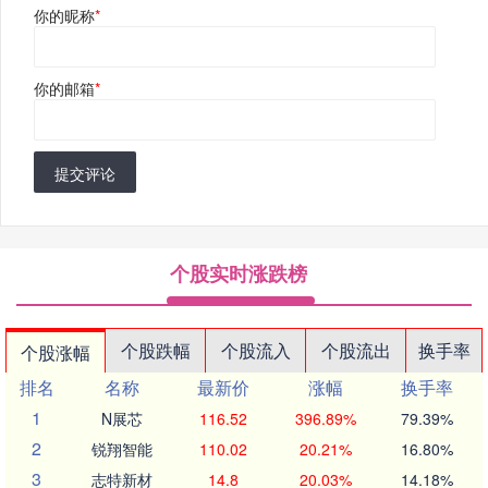
你的昵称
*
你的邮箱
*
提交评论
个股实时涨跌榜
个股跌幅
个股流入
个股流出
换手率
个股涨幅
排名
名称
最新价
涨幅
换手率
1
N展芯
116.52
396.89%
79.39%
2
锐翔智能
110.02
20.21%
16.80%
3
志特新材
14.8
20.03%
14.18%