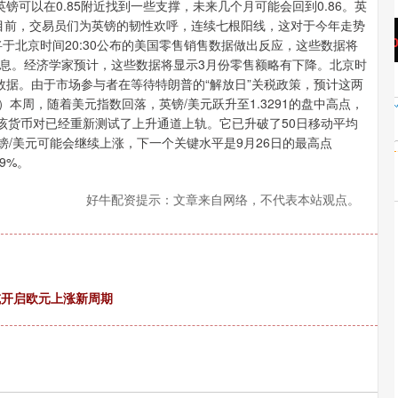
镑可以在0.85附近找到一些支撑，未来几个月可能会回到0.86。英
0。目前，交易员们为英镑的韧性欢呼，连续七根阳线，这对于今年走势
沪深300
4658.15
%
0.00
0.00%
于北京时间20:30公布的美国零售销售数据做出反应，这些数据将
息。经济学家预计，这些数据将显示3月份零售额略有下降。北京时
产数据。由于市场参与者在等待特朗普的“解放日”关税政策，预计这两
）本周，随着美元指数回落，英镑/美元跃升至1.3291的盘中高点，
该货币对已经重新测试了上升通道上轨。它已升破了50日移动平均
镑/美元可能会继续上涨，下一个关键水平是9月26日的最高点
29%。
好牛配资提示：文章来自网络，不代表本站观点。
位或开启欧元上涨新周期