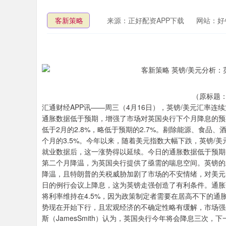
客新策略
来源：正好配资APP下载
网站：好
（原标题：
汇通财经APP讯——周三（4月16日），英镑/美元汇率连
通胀数据低于预期，增强了市场对英国央行下个月降息的预期
低于2月的2.8%，略低于预期的2.7%。剔除能源、食品
个月的3.5%。今年以来，随着美元指数大幅下跌，英镑/
就业数据后，这一涨势得以延续。今日的通胀数据低于预期
第二个月降温，为英国央行提供了亟需的喘息空间。英镑的
降温，且特朗普的关税威胁加剧了市场的不安情绪，对美元
日的例行会议上降息，这为英镑走强创造了有利条件。通胀
将利率维持在4.5%，因为政策制定者需要在居高不下的
势现在开始下行，且宏观经济的不确定性略有缓解，市场强
斯（JamesSmith）认为，英国央行今年将会降息三次，