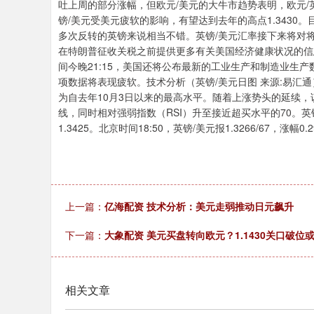
吐上周的部分涨幅，但欧元/美元的大牛市趋势表明，欧元/英
镑/美元受美元疲软的影响，有望达到去年的高点1.343
深证成指
0.00
.10
0.00%
0.00
0.00
多次反转的英镑来说相当不错。英镑/美元汇率接下来将对将
在特朗普征收关税之前提供更多有关美国经济健康状况的信
间今晚21:15，美国还将公布最新的工业生产和制造业生
项数据将表现疲软。技术分析（英镑/美元日图 来源:易汇通
为自去年10月3日以来的最高水平。随着上涨势头的延续，
线，同时相对强弱指数（RSI）升至接近超买水平的70。英
1.3425。北京时间18:50，英镑/美元报1.3266/67，涨幅0.
上一篇：
亿海配资 技术分析：美元走弱推动日元飙升
下一篇：
大象配资 美元买盘转向欧元？1.1430关口破
相关文章