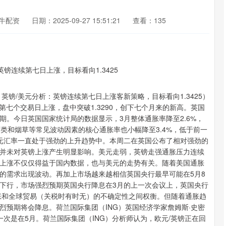
牛配资
日期：2025-09-27 15:51:21
查看：135
英镑/美元分析：英镑连续第七日上涨客新策略，目标看向1.3425）
续第七个交易日上涨，盘中突破1.3290，创下七个月来的新高。英国
。今日英国国家统计局的数据显示，3月整体通胀率降至2.6%，
、酒类和烟草等常见波动因素的核心通胀率也小幅降至3.4%，低于前一
美元汇率一直处于强劲的上升趋势中。本周二在英国公布了相对强劲的
并未对英镑上涨产生明显影响。美元走弱，英镑走强通胀压力连续
上涨不仅仅得益于国内数据，也与美元的走势有关。随着美国通胀
的需求出现波动。再加上市场越来越相信英国央行最早可能在5月8
下行，市场强烈预期英国央行降息在3月的上一次会议上，英国央行
通胀和全球贸易（关税时有时无）的不确定性之间权衡。但随着通胀趋
烈预期将会降息。荷兰国际集团（ING）英国经济学家詹姆斯·史密
下一次是在5月。荷兰国际集团（ING）分析师认为，欧元/英镑正在回