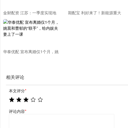
金财配资 江苏：一季度实现地
期配宝 利好来了！新能源重大
区生产总值33088.6亿元，同比
突破！大规模装机的关键节点
增长5.9%
华泰优配 宣布离婚仅1个月，姚
晨和曹郁的“联手”，给内娱夫妻
上了一课
相关评论
本文评分
*
评论内容
*