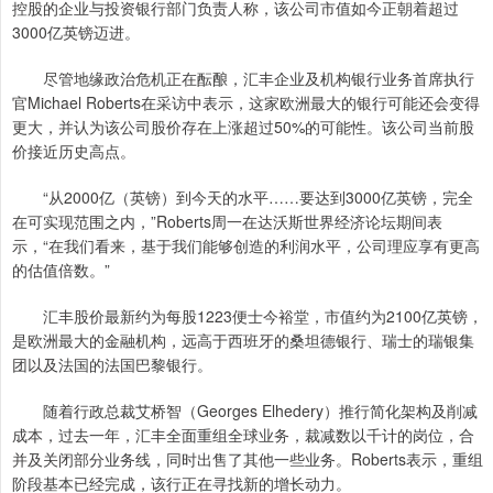
控股的企业与投资银行部门负责人称，该公司市值如今正朝着超过
3000亿英镑迈进。
尽管地缘政治危机正在酝酿，汇丰企业及机构银行业务首席执行
官Michael Roberts在采访中表示，这家欧洲最大的银行可能还会变得
更大，并认为该公司股价存在上涨超过50%的可能性。该公司当前股
价接近历史高点。
“从2000亿（英镑）到今天的水平……要达到3000亿英镑，完全
在可实现范围之内，”Roberts周一在达沃斯世界经济论坛期间表
示，“在我们看来，基于我们能够创造的利润水平，公司理应享有更高
的估值倍数。”
汇丰股价最新约为每股1223便士今裕堂，市值约为2100亿英镑，
是欧洲最大的金融机构，远高于西班牙的桑坦德银行、瑞士的瑞银集
团以及法国的法国巴黎银行。
随着行政总裁艾桥智（Georges Elhedery）推行简化架构及削减
成本，过去一年，汇丰全面重组全球业务，裁减数以千计的岗位，合
并及关闭部分业务线，同时出售了其他一些业务。Roberts表示，重组
阶段基本已经完成，该行正在寻找新的增长动力。