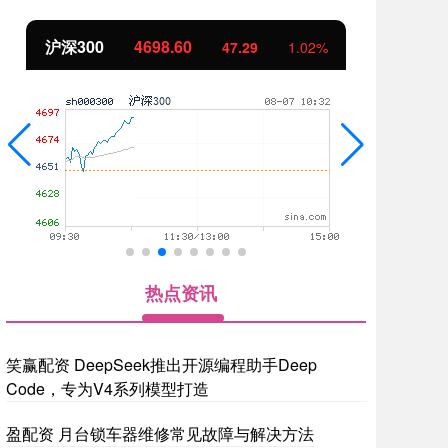
沪深300
4698.60
北
47.29
1.02%
热点资讯
笑赢配资 DeepSeek推出开源编程助手Deep
Code，专为V4系列模型打造
盈配资 月台锁车器维修常见故障与解决方法