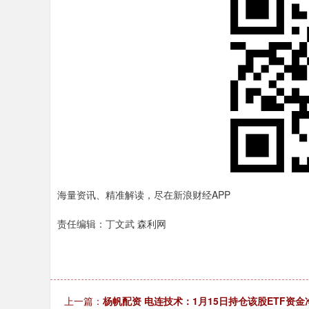
上证指数
3916.16
80
1.29%
15.81
0.
海量资讯、精准解读，尽在新浪财经APP
责任编辑：丁文武 森利网
上一篇：
杨帆配资 电连技术：1月15日持仓该股ETF资金净流